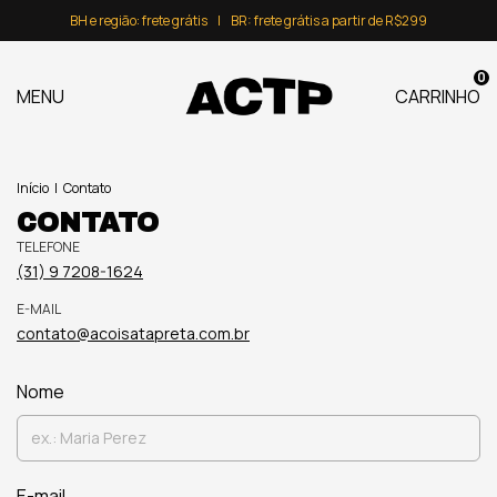
BH e região: frete grátis⠀|⠀BR: frete grátis a partir de R$299
0
MENU
CARRINHO
Início
|
Contato
CONTATO
TELEFONE
(31) 9 7208-1624
E-MAIL
contato@acoisatapreta.com.br
Nome
E-mail