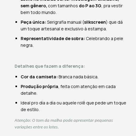
sem gênero,
com tamanhos
do P ao 3G
, pra vestir
bem todo mundo.
Peça única:
Serigrafia manual (
silkscreen
) que dá
um toque artesanal e exclusivo à estampa.
Representatividade de sobra:
Celebrando a pele
negra.
Detalhes que fazem a diferença:
Cor da camiseta:
Branca nada básica.
Produção própria
, feita com atenção em cada
detalhe.
Ideal pro dia a dia ou aquele rolê que pede um toque
de estilo.
Atenção: O tom da malha pode apresentar pequenas
variações entre os lotes.