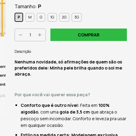
Tamanho:
P
P
M
G
1G
2G
3G
Descrição
Nenhuma novidade, só afirmações de quem são os
preferidos dele: Minha pele brilha quando o sol me
abraça.
Por que você vai querer essa peça?
Conforto que é outro nível:
Feita em
100%
algodão
, com uma
gola de 3,5 cm
que abraça o
pescoço sem incomodar. Conforto e leveza pra usar
em qualquer ocasião.
Estilo na medida certa: Modelagem exclusiva,