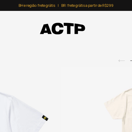
BH e região: frete grátis⠀|⠀BR: frete grátis a partir de R$299