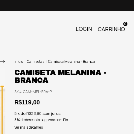
0
LOGIN
CARRINHO
Início
|
Camisetas
|
Camiseta Melanina - Branca
CAMISETA MELANINA -
BRANCA
SKU:
CAM-MEL-BRA-P
R$119,00
5
x de
R$23,80
sem juros
5% de desconto
pagando com Pix
Ver mais detalhes