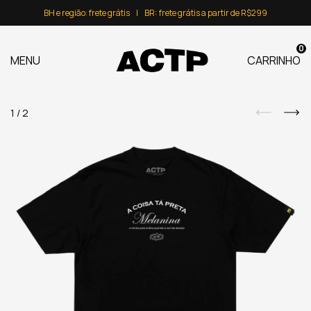
BH e região: frete grátis⠀|⠀BR: frete grátis a partir de R$299
0
MENU
CARRINHO
1
/
2