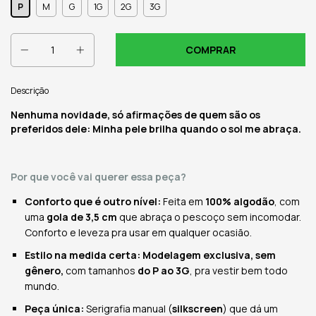
P
M
G
1G
2G
3G
Descrição
Nenhuma novidade, só afirmações de quem são os
preferidos dele: Minha pele brilha quando o sol me abraça.
Por que você vai querer essa peça?
Conforto que é outro nível:
Feita em
100% algodão
, com
uma
gola de 3,5 cm
que abraça o pescoço sem incomodar.
Conforto e leveza pra usar em qualquer ocasião.
Estilo na medida certa: Modelagem exclusiva, sem
gênero,
com tamanhos
do P ao 3G
, pra vestir bem todo
mundo.
Peça única:
Serigrafia manual (
silkscreen
) que dá um