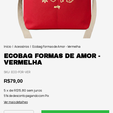
Início
|
Acessórios
|
Ecobag Formas de Amor - Vermelha
ECOBAG FORMAS DE AMOR -
VERMELHA
SKU:
ECO-FOR-VER
R$79,00
5
x de
R$15,80
sem juros
5% de desconto
pagando com Pix
Ver mais detalhes