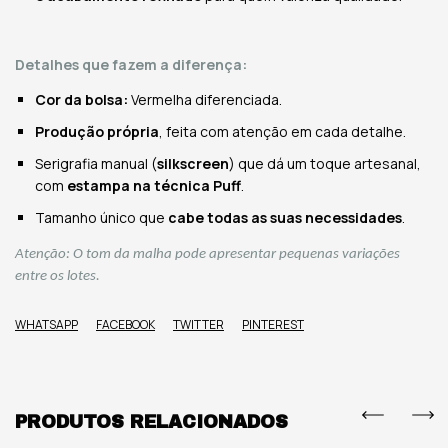
Detalhes que fazem a diferença:
Cor da bolsa:
Vermelha diferenciada.
Produção própria
, feita com atenção em cada detalhe.
Serigrafia manual (
silkscreen
) que dá um toque artesanal,
com
estampa na técnica P
uff
.
Tamanho único que
cabe todas as suas necessidades
.
Atenção: O tom da malha pode apresentar pequenas variações
entre os lotes.
WHATSAPP
FACEBOOK
TWITTER
PINTEREST
PRODUTOS RELACIONADOS