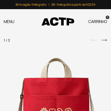
BH e região: frete grátis⠀|⠀BR: frete grátis a partir de R$299
0
MENU
CARRINHO
1
/
3