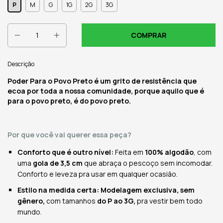
P
M
G
1G
2G
3G
Descrição
Poder Para o Povo Preto é um grito de resistência que
ecoa por toda a nossa comunidade, porque aquilo que é
para o povo preto, é do povo preto.
Por que você vai querer essa peça?
Conforto que é outro nível:
Feita em
100% algodão
, com
uma
gola de 3,5 cm
que abraça o pescoço sem incomodar.
Conforto e leveza pra usar em qualquer ocasião.
Estilo na medida certa: Modelagem exclusiva, sem
gênero,
com tamanhos
do P ao 3G,
pra vestir bem todo
mundo.