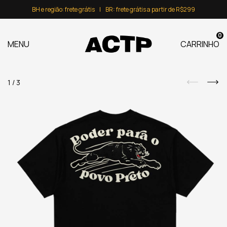
BH e região: frete grátis⠀|⠀BR: frete grátis a partir de R$299
0
MENU
CARRINHO
1
/
3