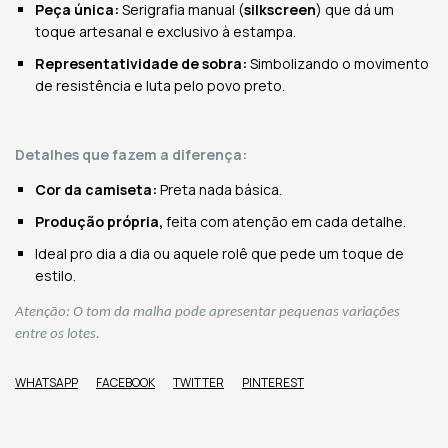
Peça única:
Serigrafia manual (
silkscreen
) que dá um
toque artesanal e exclusivo à estampa.
Representatividade de sobra:
Simbolizando o movimento
de resistência e luta pelo povo preto
.
Detalhes que fazem a diferença:
Cor da camiseta:
Preta nada básica
.
Produção própria,
feita com atenção em cada detalhe.
Ideal pro dia a dia ou aquele rolê que pede um toque de
estilo.
Atenção: O tom da malha pode apresentar pequenas variações
entre os lotes.
WHATSAPP
FACEBOOK
TWITTER
PINTEREST